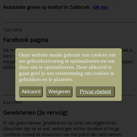
Restauratie graven op kerkhof te Zuidbroek.
Klik hier
7 juni 2016
Facebook pagina
De restauratie van de grafstenen op het kerkhof van Zuidbroek is
Onze website maakt gebruik van cookies om
weer in volle gang. Om meer bekendheid te geven aan deze
uw gebruikservaring te optimaliseren en om
megaklus is er een Facebook-pagina aangemaakt onder de naam:
deze site te optimaliseren. Door akkoord te
KERKHOF ZUIDBROEK.
gaan geef je ons toestemming om cookies te
gebruiken en te plaatsen.
Lees meer » »
Akkoord
Weigeren
Privacybeleid
6 juni 2016
Gevelstenen (2e vervolg)
Er zijn geen nieuwe gevelstenen op onze site bijgekomen.
Misschien zijn ze er wel, verborgen achter struiken of hoge
coniferen terwijl de bewoners van het pand van niets weten.