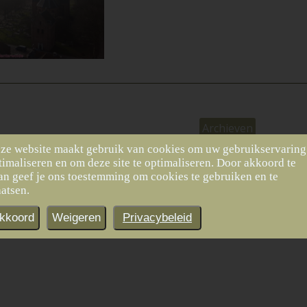
Archieven
ze website maakt gebruik van cookies om uw gebruikservaring
timaliseren en om deze site te optimaliseren. Door akkoord te
an geef je ons toestemming om cookies te gebruiken en te
aatsen.
kkoord
Weigeren
Privacybeleid