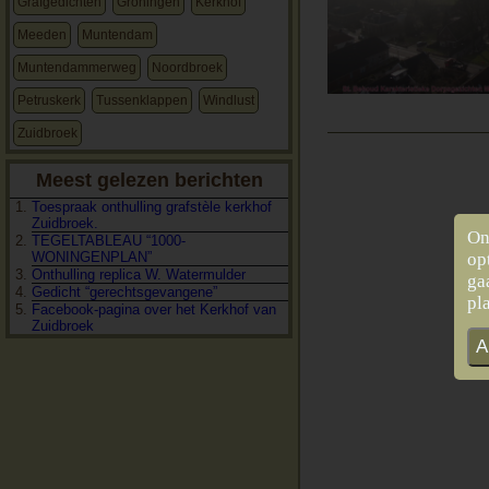
Grafgedichten
Groningen
Kerkhof
Meeden
Muntendam
Muntendammerweg
Noordbroek
Petruskerk
Tussenklappen
Windlust
Zuidbroek
Meest gelezen berichten
Toespraak onthulling grafstèle kerkhof
Zuidbroek.
On
TEGELTABLEAU “1000-
op
WONINGENPLAN”
Onthulling replica W. Watermulder
ga
Gedicht “gerechtsgevangene”
pl
Facebook-pagina over het Kerkhof van
Zuidbroek
A