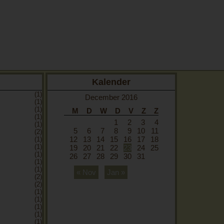
Kalender
(1)
December 2016
(1)
(1)
M
D
W
D
V
Z
Z
(1)
1
2
3
4
(1)
5
6
7
8
9
10
11
(2)
12
13
14
15
16
17
18
(1)
(1)
19
20
21
22
23
24
25
(1)
26
27
28
29
30
31
(1)
(1)
« Nov
Jan »
(2)
(2)
(1)
(1)
(1)
(1)
(1)