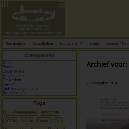
Startpagina
Actualiteiten
Informatie
Links
Bestuur / Con
Categorieën
Archief voor
Gedicht
Bomen
Dodenakkers
Gevelstenen
Grafzerken
23 december 2016
Kerkhof
Niet Gecategoriseerd
Struikelstenen
Tags
1000-Woningenplan
Anno Smith
DEZON
Donatie
Excursie
Graf