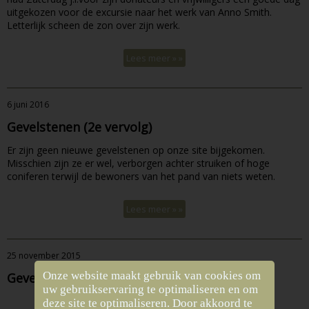
uitgekozen voor de excursie naar het werk van Anno Smith.
Letterlijk scheen de zon over zijn werk.
Lees meer » »
6 juni 2016
Gevelstenen (2e vervolg)
Er zijn geen nieuwe gevelstenen op onze site bijgekomen.
Misschien zijn ze er wel, verborgen achter struiken of hoge
coniferen terwijl de bewoners van het pand van niets weten.
Lees meer » »
25 november 2015
Onze website maakt gebruik van cookies om
Gevelsteen in Giezelflat
uw gebruikservaring te optimaliseren en om
deze site te optimaliseren. Door akkoord te