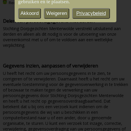
gebruiken en te plaatsen.
Reden
Akkoord
Weigeren
Privacybeleid
Delen van persoonsgegevens met derden
Stichting Dorpgezichten Menterwolde verstrekt uitsluitend aan
derden en alleen als dit nodig is voor de uitvoering van onze
overeenkomst met u of om te voldoen aan een wettelijke
verplichting.
Gegevens inzien, aanpassen of verwijderen
U heeft het recht om uw persoonsgegevens in te zien, te
corrigeren of te verwijderen. Daarnaast heeft u het recht om uw
eventuele toestemming voor de gegevensverwerking in te trekken
of bezwaar te maken tegen de verwerking van uw
persoonsgegevens door Stichting Dorpsgezichten Menterwolde
en heeft u het recht op gegevensoverdraagbaarheid. Dat
betekent dat u bij ons een verzoek kunt indienen om de
persoonsgegevens die wij van u beschikken in een
computerbestand naar u of een ander, door u genoemde
organisatie, te sturen. U kunt een verzoek tot inzage, correctie,
verwijdering, gegevensoverdraging van uw persoonsgegevens of