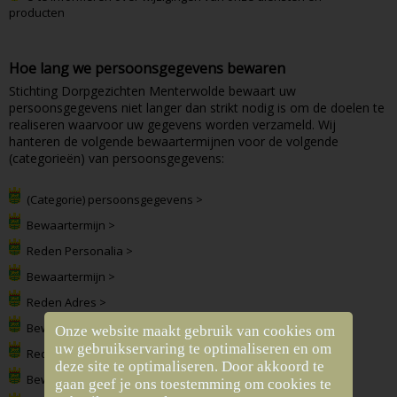
producten
Hoe lang we persoonsgegevens bewaren
Stichting Dorpgezichten Menterwolde bewaart uw
persoonsgegevens niet langer dan strikt nodig is om de doelen te
realiseren waarvoor uw gegevens worden verzameld. Wij
hanteren de volgende bewaartermijnen voor de volgende
(categorieën) van persoonsgegevens:
(Categorie) persoonsgegevens >
Bewaartermijn >
Reden Personalia >
Bewaartermijn >
Reden Adres >
Bewaartermijn >
Onze website maakt gebruik van cookies om
uw gebruikservaring te optimaliseren en om
Reden Enzovoort >
deze site te optimaliseren. Door akkoord te
Bewaartermijn >
gaan geef je ons toestemming om cookies te