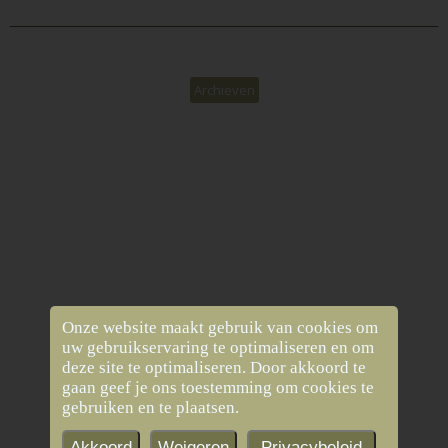
Archieven
Onze website maakt gebruik van cookies om
uw gebruikservaring te optimaliseren en om
deze site te optimaliseren. Door akkoord te
gaan geef je ons toestemming om cookies te
gebruiken en te plaatsen.
Akkoord
Weigeren
Privacybeleid