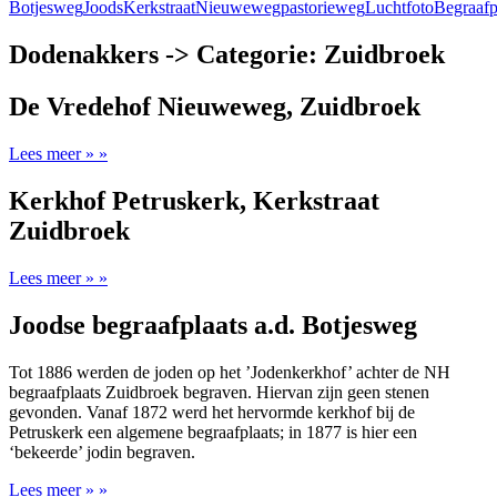
Botjesweg
Joods
Kerkstraat
Nieuweweg
pastorieweg
Luchtfoto
Begraafp
Dodenakkers -> Categorie: Zuidbroek
De Vredehof Nieuweweg, Zuidbroek
Lees meer » »
Kerkhof Petruskerk, Kerkstraat
Zuidbroek
Lees meer » »
Joodse begraafplaats a.d. Botjesweg
Tot 1886 werden de joden op het ’Jodenkerkhof’ achter de NH
begraafplaats Zuidbroek begraven. Hiervan zijn geen stenen
gevonden. Vanaf 1872 werd het hervormde kerkhof bij de
Petruskerk een algemene begraafplaats; in 1877 is hier een
‘bekeerde’ jodin begraven.
Lees meer » »