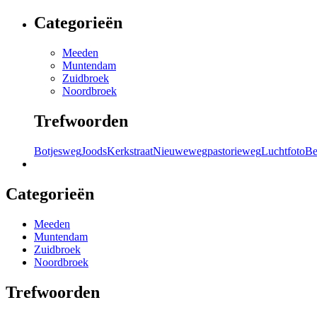
Categorieën
Meeden
Muntendam
Zuidbroek
Noordbroek
Trefwoorden
Botjesweg
Joods
Kerkstraat
Nieuweweg
pastorieweg
Luchtfoto
Be
Categorieën
Meeden
Muntendam
Zuidbroek
Noordbroek
Trefwoorden