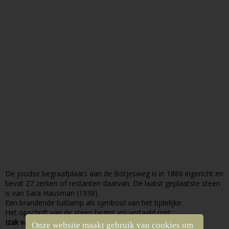
De joodse begraafplaats aan de Botjesweg is in 1886 ingericht en
bevat 27 zerken of restanten daarvan. De laatst geplaatste steen
is van Sara Hausman (1938).
Een brandende tuitlamp als symbool van het tijdelijke.
Het opschrift van de steen begint vrij vertaald met:
Izak van der Laan
Onze website maakt gebruik van cookies om