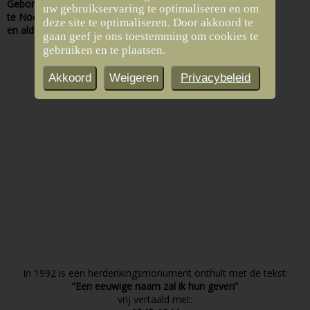
Geboren 13 juni 1813
uw gebruikservaring te optimaliseren en om
te Noordbroek
deze site te optimaliseren. Door akkoord te
en aldaar overleden op 1 mei 1901
gaan geef je ons toestemming om cookies te
gebruiken en te plaatsen.
Akkoord
Weigeren
Privacybeleid
In 1992 is een herdenkingsmonument onthult met de tekst:
“Een eeuwige naam zal ik hun geven”
vrij vertaald met: