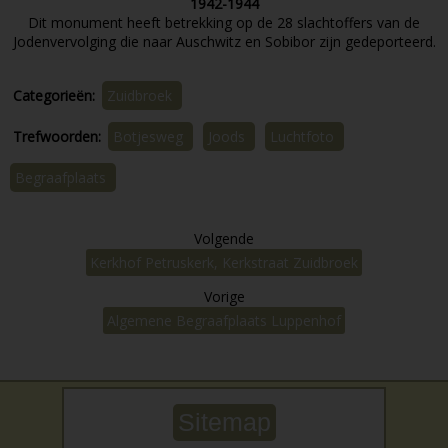
1942-1944
Dit monument heeft betrekking op de 28 slachtoffers van de
Jodenvervolging die naar Auschwitz en Sobibor zijn gedeporteerd.
Categorieën:
Zuidbroek
Trefwoorden:
Botjesweg
Joods
Luchtfoto
Begraafplaats
Volgende
Kerkhof Petruskerk, Kerkstraat Zuidbroek
Vorige
Algemene Begraafplaats Luppenhof
Sitemap