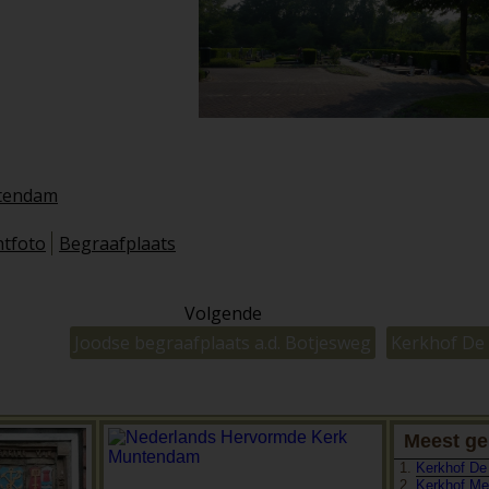
tendam
htfoto
Begraafplaats
Volgende
Joodse begraafplaats a.d. Botjesweg
Kerkhof De
Meest ge
Kerkhof D
Kerkhof Me