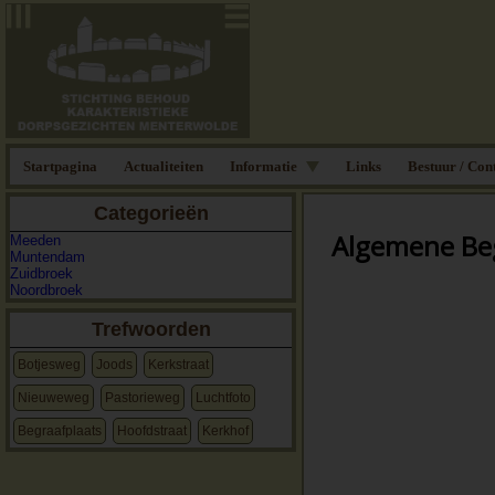
Startpagina
Actualiteiten
Informatie
Links
Bestuur / Con
Categorieën
Algemene Be
Meeden
Muntendam
Zuidbroek
Noordbroek
Trefwoorden
Botjesweg
Joods
Kerkstraat
Nieuweweg
Pastorieweg
Luchtfoto
Begraafplaats
Hoofdstraat
Kerkhof