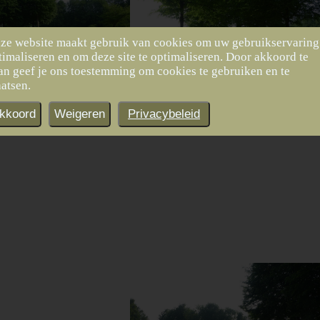
ze website maakt gebruik van cookies om uw gebruikservaring
timaliseren en om deze site te optimaliseren. Door akkoord te
an geef je ons toestemming om cookies te gebruiken en te
aatsen.
kkoord
Weigeren
Privacybeleid