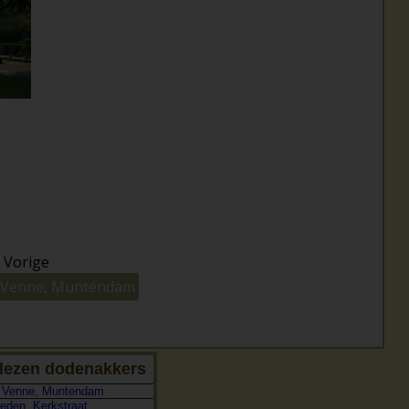
Vorige
 Venne, Muntendam
lezen dodenakkers
e Venne, Muntendam
eden, Kerkstraat