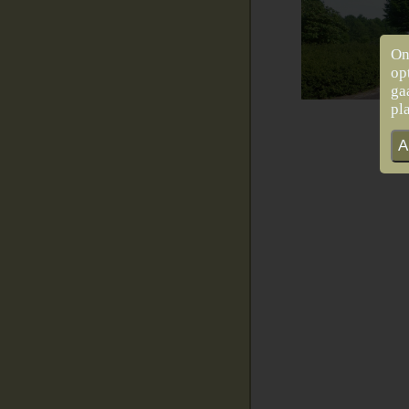
On
op
ga
pl
A