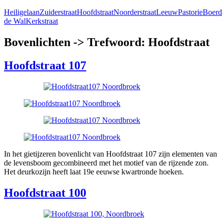
Heiligelaan
Zuiderstraat
Hoofdstraat
Noorderstraat
Leeuw
Pastorie
Boerd
de Wal
Kerkstraat
Bovenlichten -> Trefwoord: Hoofdstraat
Hoofdstraat 107
In het gietijzeren bovenlicht van Hoofdstraat 107 zijn elementen van
de levensboom gecombineerd met het motief van de rijzende zon.
Het deurkozijn heeft laat 19e eeuwse kwartronde hoeken.
Hoofdstraat 100