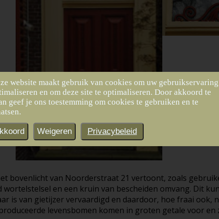
ze website maakt gebruik van cookies om uw gebruikservaring
timaliseren en om deze site te optimaliseren. Door akkoord te
an geef je ons toestemming om cookies te gebruiken en te
aatsen.
kkoord
Weigeren
Privacybeleid
t bovenlicht van Noorderstraat 21 vertoont, zoals gebruik
d wortelstelsel en een kruin van bescheiden omvang. Dit k
 is van gietijzer vervaardigd en daardoor, hoe fraai ook, n
produceerde levensbomen komen in groten getale voor en zij