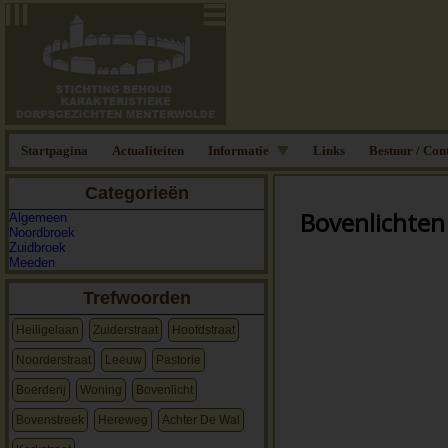
Startpagina
Actualiteiten
Informatie
Links
Bestuur / Con
Categorieën
Bovenlichten
Algemeen
Noordbroek
Zuidbroek
Meeden
Trefwoorden
Heiligelaan
Zuiderstraat
Hoofdstraat
Noorderstraat
Leeuw
Pastorie
Boerderij
Woning
Bovenlicht
Bovenstreek
Hereweg
Achter De Wal