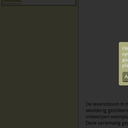
Kerkstraat
On
op
ga
pl
A
De levensboom in he
weelderig gestileer
ontworpen exemplaar
Deze seriematig ge