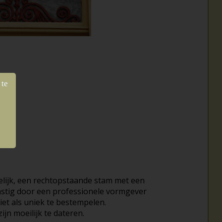
 te
elijk, een rechtopstaande stam met een
unstig door een professionele vormgever
iet als uniek te bestempelen.
n moeilijk te dateren.