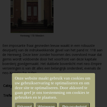
Hereweg 118 Meeden
Een imposante fraai gesneden leeuw waakt in een robuuste
deurpartij van de indrukwekkende gevel van het pand nr. 118 aan
de Hereweg. Deze keer zonder hoornen des overvloed maar dat
gemis wordt voldoende door het voorfront van deze kapitale
boerderij goedgemaakt. Het dubbele bovenlicht met neo-Empire
versieringen is van dit alles een belangrijk onderdeel, evenals de
neo-Korintische zuilen.
Onze website maakt gebruik van cookies om
uw gebruikservaring te optimaliseren en om
Categorieën:
Meeden
deze site te optimaliseren. Door akkoord te
gaan geef je ons toestemming om cookies te
Trefwoorden:
Leeuw
Bovenlicht
Hereweg
gebruiken en te plaatsen.
Akkoord
Weigeren
Privacybeleid