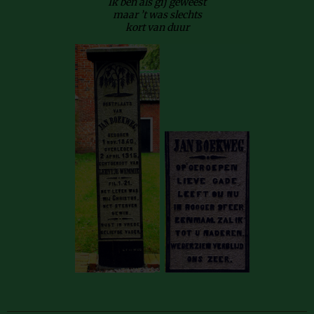
Ik ben als gij geweest
maar ’t was slechts
kort van duur