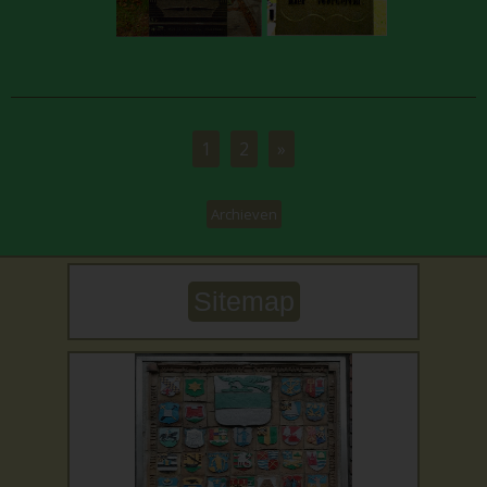
1
2
»
Archieven
Sitemap