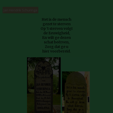
Jan Hendrik Schuringa
Het is de mensch
gezet te sterven
Op ’t sterven volgt
de Eeuwigheid,
En wilt ge dezen
schat beërven,
Zorg dat ge u
hier voorbereid.