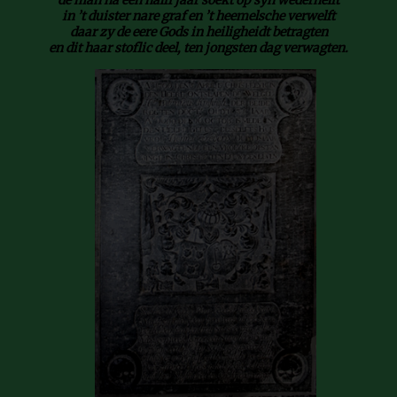
de man na een halff jaar soekt op syn wederhelft
in ’t duister nare graf en ’t heemelsche verwelft
daar zy de eere Gods in heiligheidt betragten
en dit haar stoflic deel, ten jongsten dag verwagten.