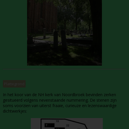
Plattegrond
In het koor van de NH kerk van Noordbroek bevinden zerken
gesitueerd volgens nevenstaande nummering. De stenen zijn
soms voorzien van uiterst fraaie, curieuze en lezenswaardige
dichtwerkjes: