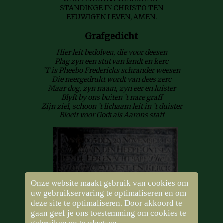
STANDINGE IN CHRISTO TEN
EEUWIGEN LEVEN, AMEN.
Grafgedicht
Hier leit bedolven, die voor deesen
Plag zyn een stut van landt en kerc
’T is Pheebo Fredericks schrander weesen
Die neergedrukt wordt van dees zerc
Maar dog, zyn naam, zyn eer en luister
Blyft by ons buiten ’t nare graff
Zijn ziel, schoon ’t lichaam leit in ’t duister
Bloeit voor Godt als Aarons staff
Onze website maakt gebruik van cookies om
uw gebruikservaring te optimaliseren en om
deze site te optimaliseren. Door akkoord te
gaan geef je ons toestemming om cookies te
gebruiken en te plaatsen.