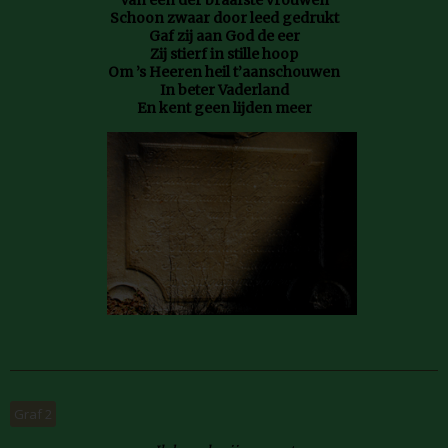
Van een der braafste vrouwen
Schoon zwaar door leed gedrukt
Gaf zij aan God de eer
Zij stierf in stille hoop
Om ’s Heeren heil t’aanschouwen
In beter Vaderland
En kent geen lijden meer
Graf 2