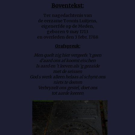
Boventekst:
Ter nagedachtenis van
de eerzame Tonnis Luitjens,
eigenerfde op de Meden,
geboren 9 may 1713
en overleden den 3 febr. 1788
Grafspreuk:
Men quelt zig hier vergeefs ’t geen
d’aard ons af koomt eischen
Is aard en ’t leeven als ‘g gezaide
met de seissen
God s werk alleen helaas al schynt ons
niets te deeren
Verbryzelt ons gestel, doet ons
tot aarde keeren