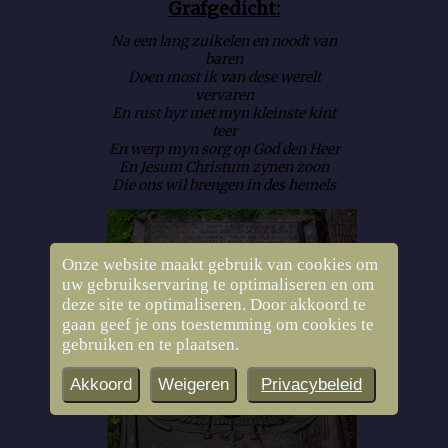
Grafgedicht:
Na een lang zuikelen en noodt van
baren
Doen most ik van dese werelt
vervaren
En rust hyr met myn kleinste kint
teer
En werp myn sorg op God den Heer
En Jesum Christum zynen zoon
Die ons wil brengen in des hemels
Onze website maakt gebruik van cookies om
uw gebruikservaring te optimaliseren en om
deze site te optimaliseren. Door akkoord te
gaan geef je ons toestemming om cookies te
gebruiken en te plaatsen.
Akkoord
Weigeren
Privacybeleid