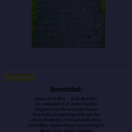
D.E. Aeise Harms
Boventekst:
Anno 1738 den …. is in den Hee
re ontslapen D.E. Aeise Harms
doghter van de eersame Harm
Hendriks, in het negende jaar ha
res ouderdoms, verwagtende door
een zalige opstandinge ten eeuwigen
alleen door Jezus Christus