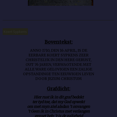
Koert Sypkens
Boventekst:
ANNO 1710, DEN 16 APRIL, IS DE
EERBARE KOERT SYPKENS ZEER
CHRISTELYK IN DEN HERE GERUST,
OUT 76 JAREN, VERWAGTENDE MET
ALLE WARE GELOVIGEN EEN ZALIGE
OPSTANDINGE TEN EEUWIGEN LEVEN
DOOR JEZUM CHRISTUM
Grafdicht:
Hier rust ik in dit graf bedekt
ter tyd toe, dat my God opwekt
om met myn ziel alsdan ’t onvangen
’t Geen ik in Christus met verlangen
gezogt heb; ’t is de zaligheid