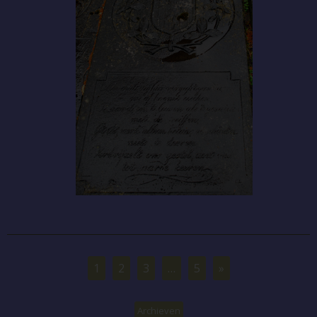
1
2
3
…
5
»
Archieven