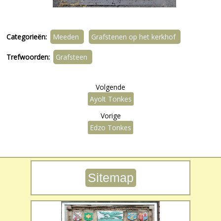
Categorieën:
Meeden
Grafstenen op het kerkhof
Trefwoorden:
Grafsteen
Volgende
Ayolt Tonkes
Vorige
Edzo Tonkes
Sitemap