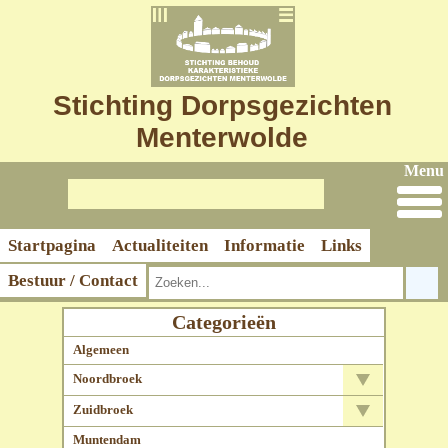
Stichting Dorpsgezichten
Menterwolde
Menu
Startpagina
Actualiteiten
Informatie
Links
Bestuur / Contact
Categorieën
Algemeen
Noordbroek
Zuidbroek
Zerken In Het Koor (NB)
Muntendam
Grafstenen
Zerken In Het Koor (ZB)