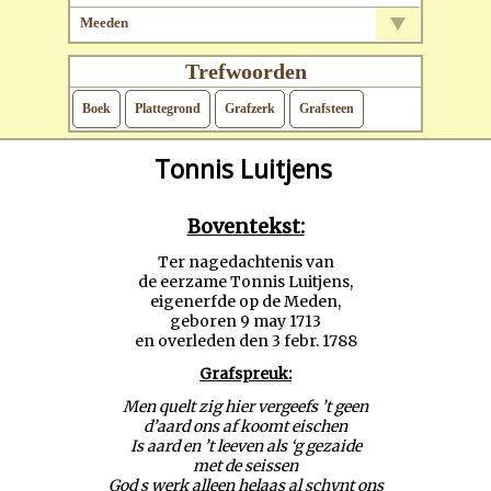
Meeden
Grafstenen
Grafzerken
Trefwoorden
Grafstenen Op Het Kerkhof
Boek
Plattegrond
Grafzerk
Grafsteen
Tonnis Luitjens
Boventekst:
Ter nagedachtenis van
de eerzame Tonnis Luitjens,
eigenerfde op de Meden,
geboren 9 may 1713
en overleden den 3 febr. 1788
Grafspreuk:
Men quelt zig hier vergeefs ’t geen
d’aard ons af koomt eischen
Is aard en ’t leeven als ‘g gezaide
met de seissen
God s werk alleen helaas al schynt ons