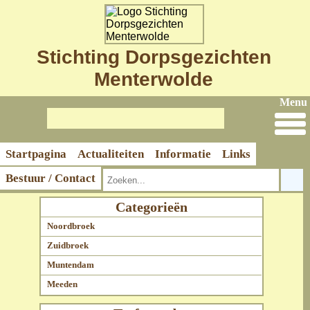
Stichting Dorpsgezichten
Menterwolde
Menu
Startpagina
Actualiteiten
Informatie
Links
Bestuur / Contact
Categorieën
Noordbroek
Zuidbroek
Muntendam
Meeden