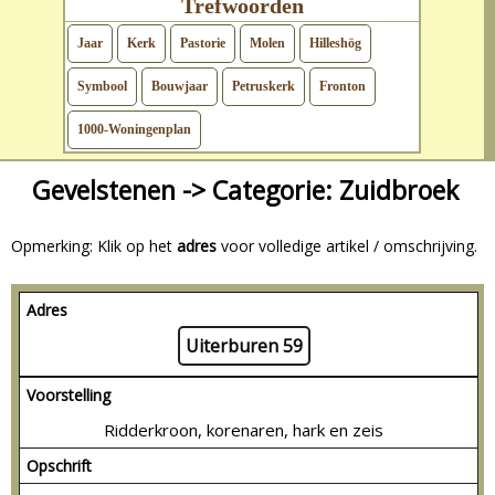
Trefwoorden
Jaar
Kerk
Pastorie
Molen
Hilleshög
Symbool
Bouwjaar
Petruskerk
Fronton
1000-Woningenplan
Gevelstenen -> Categorie: Zuidbroek
Opmerking: Klik op het
adres
voor volledige artikel / omschrijving.
Adres
Uiterburen 59
Voorstelling
Ridderkroon, korenaren, hark en zeis
Opschrift