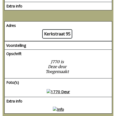
Extra info
Adres
Kerkstraat 95
Voorstelling
Opschrift
J770 is
Deze deur
Toegemaakt
Foto(’s)
Extra info