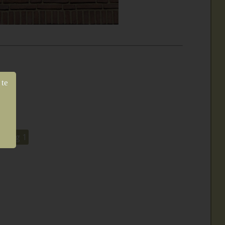
 te
rige
naweg 1