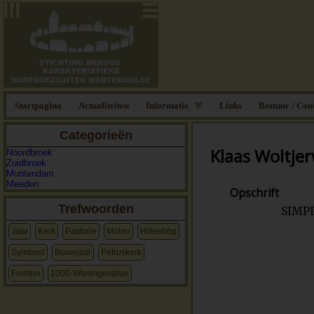
Startpagina
Actualiteiten
Informatie
Links
Bestuur / Con
Categorieën
Klaas Woltje
Noordbroek
Zuidbroek
Muntendam
Meeden
Opschrift
Trefwoorden
SIMPL
Jaar
Kerk
Pastorie
Molen
Hilleshög
Symbool
Bouwjaar
Petruskerk
Fronton
1000-Woningenplan