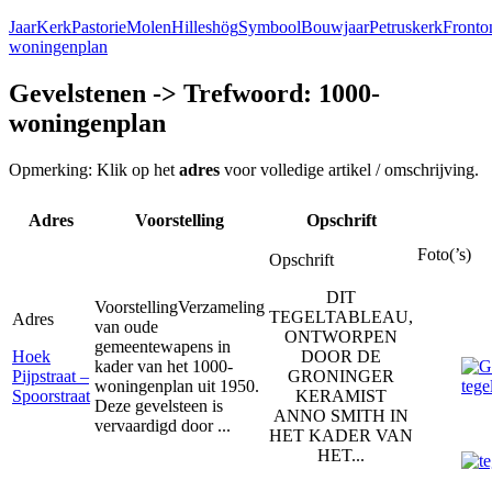
Jaar
Kerk
Pastorie
Molen
Hilleshög
Symbool
Bouwjaar
Petruskerk
Fronto
woningenplan
Gevelstenen -> Trefwoord: 1000-
woningenplan
Opmerking: Klik op het
adres
voor volledige artikel / omschrijving.
Adres
Voorstelling
Opschrift
Foto(’s)
Opschrift
DIT
Voorstelling
Verzameling
TEGELTABLEAU,
Adres
van oude
ONTWORPEN
gemeentewapens in
Hoek
DOOR DE
kader van het 1000-
Pijpstraat –
GRONINGER
woningenplan uit 1950.
Spoorstraat
KERAMIST
Deze gevelsteen is
ANNO SMITH IN
vervaardigd door ...
HET KADER VAN
HET...