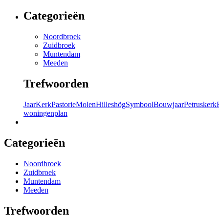
Categorieën
Noordbroek
Zuidbroek
Muntendam
Meeden
Trefwoorden
Jaar
Kerk
Pastorie
Molen
Hilleshög
Symbool
Bouwjaar
Petruskerk
woningenplan
Categorieën
Noordbroek
Zuidbroek
Muntendam
Meeden
Trefwoorden