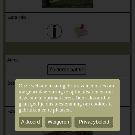
Extra info
Adres
Zuiderstraat 61
Beschrijving
Onze website maakt gebruik van cookies om
uw gebruikservaring te optimaliseren en om
Boerderij Old. type
deze site te optimaliseren. Door akkoord te
Bouwjaar: 1868
gaan geef je ons toestemming om cookies te
gebruiken en te plaatsen.
Foto(’s)
Akkoord
Weigeren
Privacybeleid