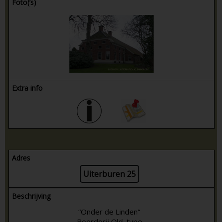
Foto(’s)
Extra info
Adres
Uiterburen 25
Beschrijving
“Onder de Linden”
Boerderij Old. type