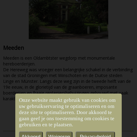
Meeden
Meeden is een Oldambtster wegdorp met monumentale
hereboerderijen.
De Hereweg was vroeger een belangrijke schakel in de verbinding
van de stad Groningen met Winschoten en de Duitse steden
Linge en Münster. Langs deze weg zijn in de tweede helft van de
19e eeuw, in de glorietijd van de graanboeren, imposante
boerderijen en fraaie renteniersbehuizingen gebouwd met vaak
karakteristieke slingertuinen.
Onze website maakt gebruik van cookies om
uw gebruikservaring te optimaliseren en om
deze site te optimaliseren. Door akkoord te
Lees meer » »
gaan geef je ons toestemming om cookies te
gebruiken en te plaatsen.
Akkoord
Weigeren
Privacybeleid