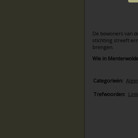
De bewoners van do
stichting streeft 
brengen.
Wie in Menterwolde 
Categorieën:
Alge
Trefwoorden:
Lin