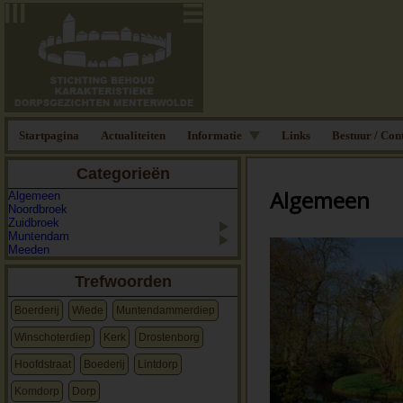
Startpagina
Actualiteiten
Informatie
Links
Bestuur / Con
Categorieën
Algemeen
Algemeen
Noordbroek
Zuidbroek
Muntendam
Meeden
Trefwoorden
Boerderij
Wiede
Muntendammerdiep
Winschoterdiep
Kerk
Drostenborg
Hoofdstraat
Boederij
Lintdorp
Komdorp
Dorp