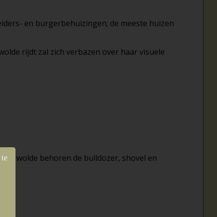
eiders- en burgerbehuizingen; de meeste huizen
olde rijdt zal zich verbazen over haar visuele
 Menterwolde behoren de bulldozer, shovel en
 te
ag.