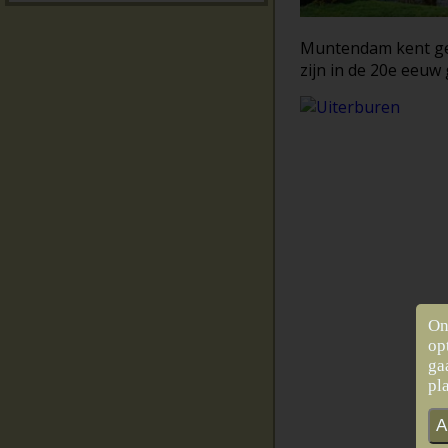
Muntendam kent gee
zijn in de 20e eeuw
On
op
ga
pl
A