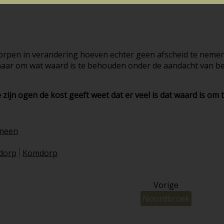
rpen in verandering hoeven echter geen afscheid te nemen
ernaar om wat waard is te behouden onder de aandacht van b
zijn ogen de kost geeft weet dat er veel is dat waard is om
meen
tdorp
Komdorp
Vorige
Noordbroek