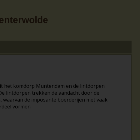
Menterwolde
it het komdorp Muntendam en de lintdorpen
e lintdorpen trekken de aandacht door de
en, waarvan de imposante boerderijen met vaak
rdeel vormen.