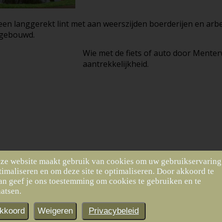
n langgerekt lint met aan weerszijden boerderijen en arb
 gebouwd.
Wie met de fiets of auto door Menterw
aantrekkelijkheid.
De tijd staat echter niet stil: ook in
ze website maakt gebruik van cookies om uw gebruikservaring
timaliseren en om deze site te optimaliseren. Door akkoord te
slopershamer tot de dingen van de d
an geef je ons toestemming om cookies te gebruiken en te
aatsen.
kkoord
Weigeren
Privacybeleid