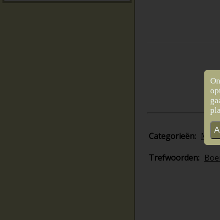
On
op
ga
pl
A
Categorieën:
Mee
Trefwoorden:
Boer