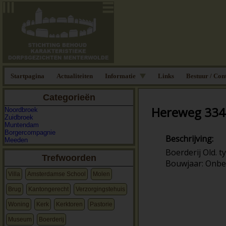
Startpagina
Actualiteiten
Informatie
Links
Bestuur / Con
Categorieën
Hereweg 334
Noordbroek
Zuidbroek
Muntendam
Borgercompagnie
Beschrijving:
Meeden
Boerderij Old. t
Trefwoorden
Bouwjaar: Onb
Villa
Amsterdamse School
Molen
Brug
Kantongerecht
Verzorgingstehuis
Woning
Kerk
Kerktoren
Pastorie
Museum
Boerderij