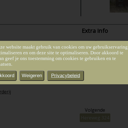
Extra info
ze website maakt gebruik van cookies om uw gebruikservaring
timaliseren en om deze site te optimaliseren. Door akkoord te
an geef je ons toestemming om cookies te gebruiken en te
aatsen.
kkoord
Weigeren
Privacybeleid
den
derij
Volgende
Hereweg 324