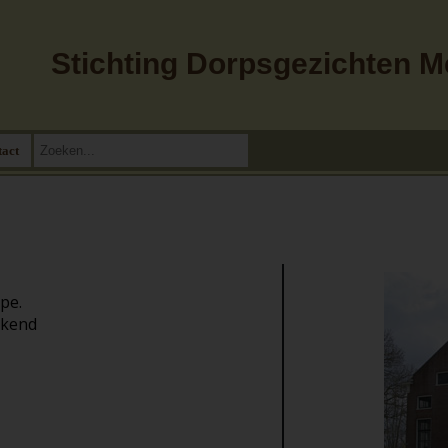
Stichting Dorpsgezichten 
tact
ype.
ekend