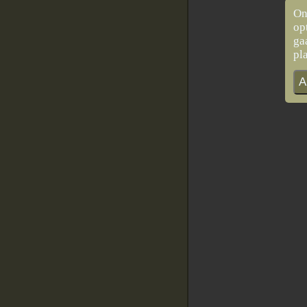
On
op
ga
pl
A