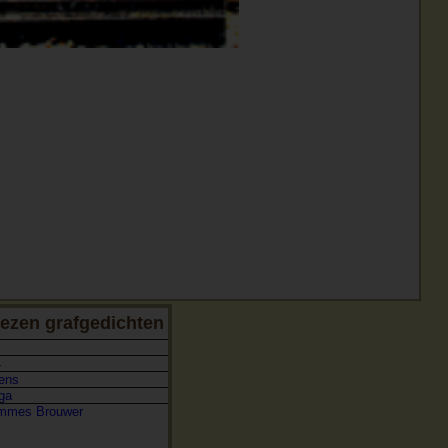
ezen grafgedichten
4
ens
ga
emmes Brouwer