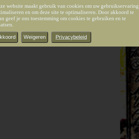
ze website maakt gebruik van cookies om uw gebruikservaring
timaliseren en om deze site te optimaliseren. Door akkoord te
an geef je ons toestemming om cookies te gebruiken en te
aatsen.
kkoord
Weigeren
Privacybeleid