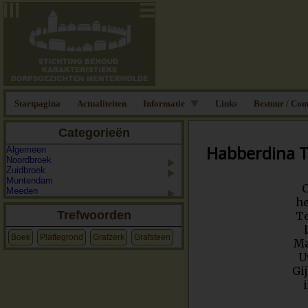
Startpagina
Actualiteiten
Informatie
Links
Bestuur / Con
Categorieën
Habberdina 
Algemeen
Noordbroek
Zuidbroek
Muntendam
O
Meeden
he
Trefwoorden
T
Boek
Plattegrond
Grafzerk
Grafsteen
Ma
U
Gi