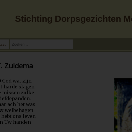
Stichting Dorpsgezichten 
tact
T. Zuidema
 God wat zijn
t harde slagen
e missen zulke
liefdepanden.
ar ach het was
w welbehagen
j hebt ons leven
in Uw handen