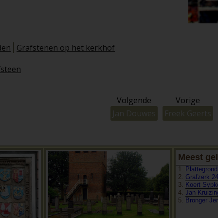
den
Grafstenen op het kerkhof
fsteen
Volgende
Vorige
Jan Douwes
Freek Geerts
Meest gel
Plattegrond
Grafzerk 2
Koert Sypk
Jan Kruizin
Bronger J