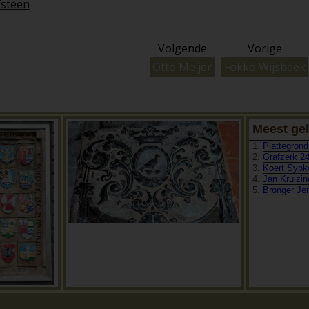
fsteen
Volgende
Vorige
Otto Meijer
Fokko Wijsbeek
Meest gel
Plattegrond
Grafzerk 2
Koert Sypk
Jan Kruizin
Bronger J