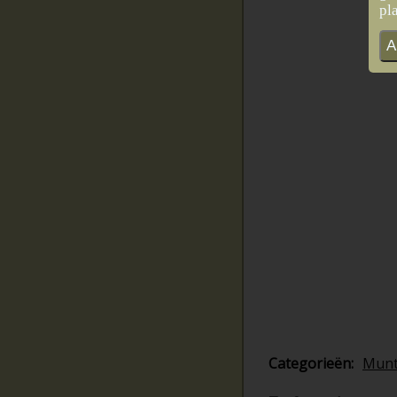
pl
A
Categorieën:
Mun