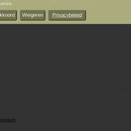
aatsen.
kkoord
Weigeren
Privacybeleid
tendam