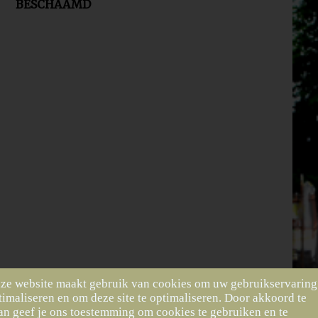
BESCHAAMD
ze website maakt gebruik van cookies om uw gebruikservaring
timaliseren en om deze site te optimaliseren. Door akkoord te
an geef je ons toestemming om cookies te gebruiken en te