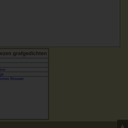
ezen grafgedichten
4
ens
ga
emmes Brouwer
▲