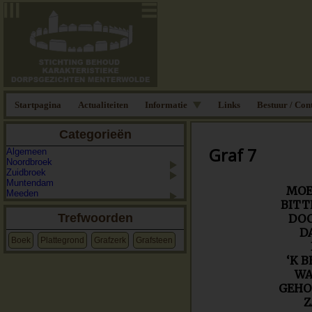
Startpagina
Actualiteiten
Informatie
Links
Bestuur / Con
Categorieën
Graf 7
Algemeen
Noordbroek
Zuidbroek
Muntendam
MOE
Meeden
BITT
Trefwoorden
DOC
D
Boek
Plattegrond
Grafzerk
Grafsteen
‘K 
WA
GEHO
Z