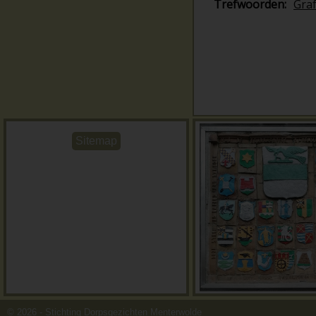
Trefwoorden:
Gra
Sitemap
© 2026 - Stichting Dorpsgezichten Menterwolde