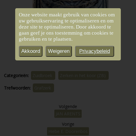
Onze website maakt gebruik van cookies om
uw gebruikservaring te optimaliseren en om
deze site te optimaliseren. Door akkoord te
gaan geef je ons toestemming om cookies te
gebruiken en te plaatsen.
Akkoord
Weigeren
Privacybeleid
Categorieën:
Zuidbroek
Zerken in het koor (ZB)
Trefwoorden:
Grafzerk
Volgende
JAN ARENTS
Vorige
Hiebe E. Doorenbos