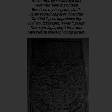
Nadat myn egaas sterflyk diel
Voor vele jaren my ontviel
Bescheen my het geluk, dat ik
In my vervult zag door ’t beschik
Van God ’t geen opgesloten ligt
In d’ houlykszegen, ’t was ’t gesigt
Des nageslagts, dog ’t beste ziet
Myn ziel nu vreed en vreugt geniet.