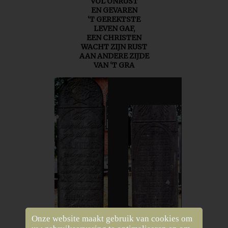
VOL ONRUST
EN GEVAREN
‘T GEREKTSTE
LEVEN GAF,
EEN CHRISTEN
WACHT ZIJN RUST
AAN ANDERE ZIJDE
VAN ‘T GRA
Onze website maakt gebruik van cookies om