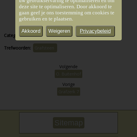
uw gebruikservaring te optimaliseren en om
deze site te optimaliseren. Door akkoord te
gaan geef je ons toestemming om cookies te
gebruiken en te plaatsen.
Akkoord
Weigeren
Privacybeleid
Categorieën:
Muntendam
Trefwoorden:
Grafsteen
Volgende
O. Buitenhof
Vorige
Grafzerk 7
Sitemap