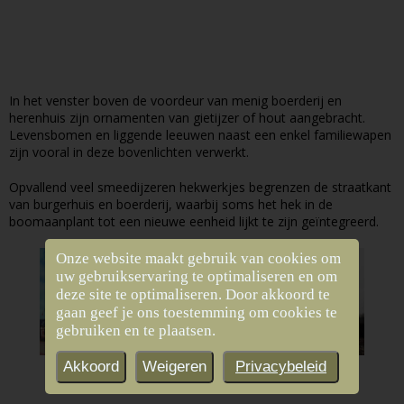
In het venster boven de voordeur van menig boerderij en
herenhuis zijn ornamenten van gietijzer of hout aangebracht.
Levensbomen en liggende leeuwen naast een enkel familiewapen
zijn vooral in deze bovenlichten verwerkt.
Opvallend veel smeedijzeren hekwerkjes begrenzen de straatkant
van burgerhuis en boerderij, waarbij soms het hek in de
boomaanplant tot een nieuwe eenheid lijkt te zijn geïntegreerd.
Onze website maakt gebruik van cookies om
uw gebruikservaring te optimaliseren en om
deze site te optimaliseren. Door akkoord te
gaan geef je ons toestemming om cookies te
gebruiken en te plaatsen.
Akkoord
Weigeren
Privacybeleid