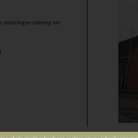
e naoorlogse opleving van
d