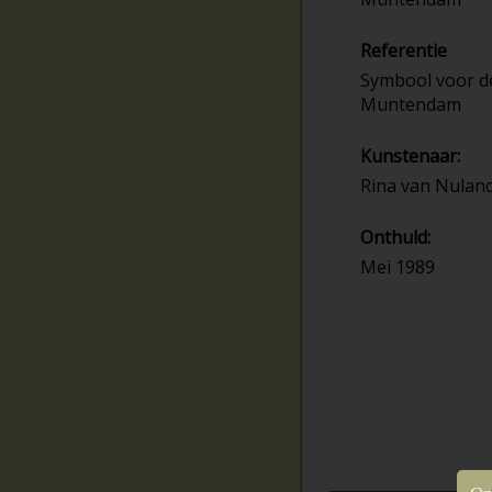
Referentie
Symbool voor d
Muntendam
Kunstenaar:
Rina van Nulan
Onthuld:
Mei 1989