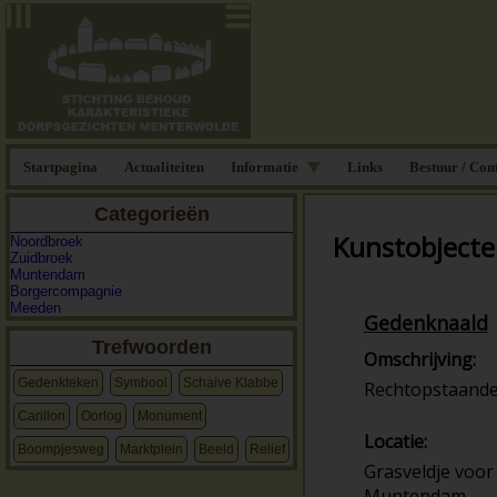
Startpagina
Actualiteiten
Informatie
Links
Bestuur / Con
Categorieën
Kunstobjecte
Noordbroek
Zuidbroek
Muntendam
Borgercompagnie
Meeden
Gedenknaald
Trefwoorden
Omschrijving:
Gedenkteken
Symbool
Schaive Klabbe
Rechtopstaande
Carillon
Oorlog
Monument
Locatie:
Boompjesweg
Marktplein
Beeld
Relief
Grasveldje voor
Muntendam