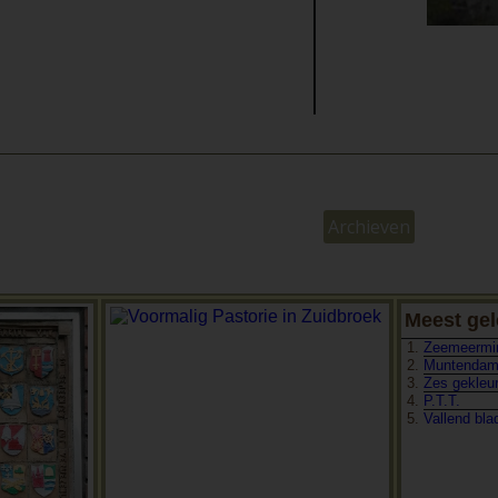
Archieven
Meest gel
Zeemeermin
Muntendam
Zes gekleur
P.T.T.
Vallend bla