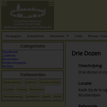
Startpagina
Actualiteiten
Informatie
Links
Bestuur / Con
Categorieën
Drie Dozen
Noordbroek
Zuidbroek
Muntendam
Borgercompagnie
Omschrijving:
Meeden
Drie dozen in c
Trefwoorden
Gedenkteken
Symbool
Schaive Klabbe
Locatie:
Kade bij de bru
Carillon
Oorlog
Monument
Muntendam
Boompjesweg
Marktplein
Beeld
Relief
Referentie