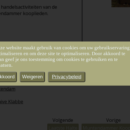
 handelsactiviteiten van de
endammer kooplieden.
ze website maakt gebruik van cookies om uw gebruikservaring
timaliseren en om deze site te optimaliseren. Door akkoord te
an geef je ons toestemming om cookies te gebruiken en te
aatsen.
kkoord
Weigeren
Privacybeleid
tendam
ive Klabbe
Volgende
Vorige
Laatste Halte
Muntendammer Koo