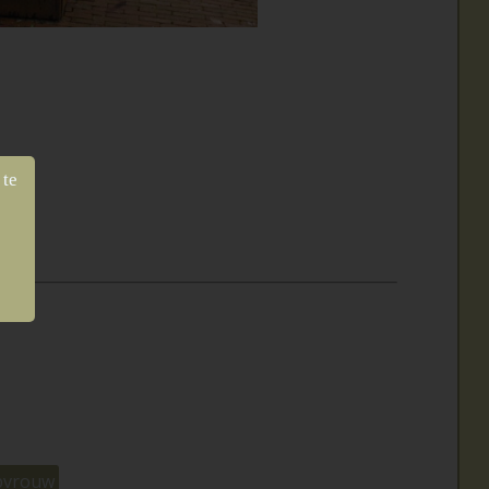
 te
pvrouw