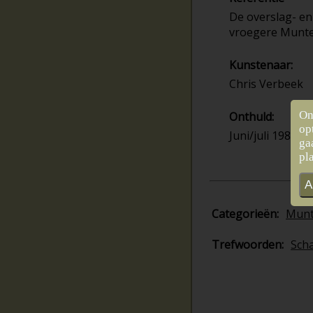
De overslag- en
vroegere Munt
Kunstenaar:
Chris Verbeek
On
Onthuld:
op
Juni/juli 1985
ga
pl
A
Categorieën:
Mun
Trefwoorden:
Scha