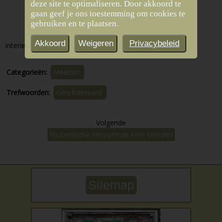
deze site te optimaliseren. Door akkoord te
gaan geef je ons toestemming om cookies te
gebruiken en te plaatsen.
Akkoord
Weigeren
Privacybeleid
Interieur van de kerkzaal.
Categorieën:
Meeden
Trefwoorden:
Gereformeerd
Volgende
Nederlandse Hervormde Kerk Meeden
Sitemap