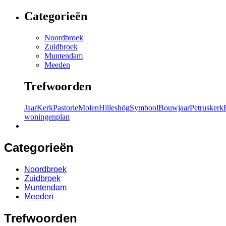
Categorieën
Noordbroek
Zuidbroek
Muntendam
Meeden
Trefwoorden
Jaar
Kerk
Pastorie
Molen
Hilleshög
Symbool
Bouwjaar
Petruskerk
woningenplan
Categorieën
Noordbroek
Zuidbroek
Muntendam
Meeden
Trefwoorden