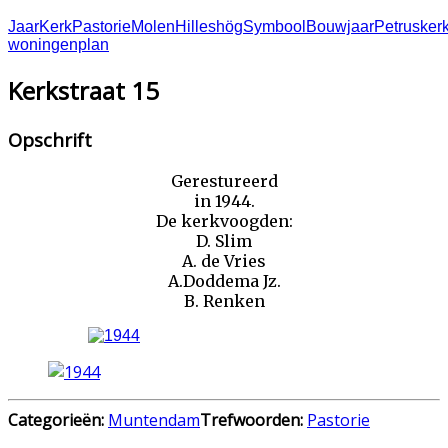
Jaar
Kerk
Pastorie
Molen
Hilleshög
Symbool
Bouwjaar
Petrusker
woningenplan
Kerkstraat 15
Opschrift
Gerestureerd
in 1944.
De kerkvoogden:
D. Slim
A. de Vries
A.Doddema Jz.
B. Renken
Categorieën:
Muntendam
Trefwoorden:
Pastorie