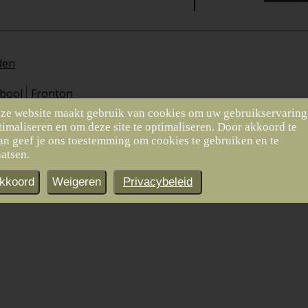
den
bool
Fronton
ze website maakt gebruik van cookies om uw gebruikservaring
timaliseren en om deze site te optimaliseren. Door akkoord te
Volgende
Vorige
an geef je ons toestemming om cookies te gebruiken en te
aatsen.
Kerkstraat 120
Hereweg 249
kkoord
Weigeren
Privacybeleid