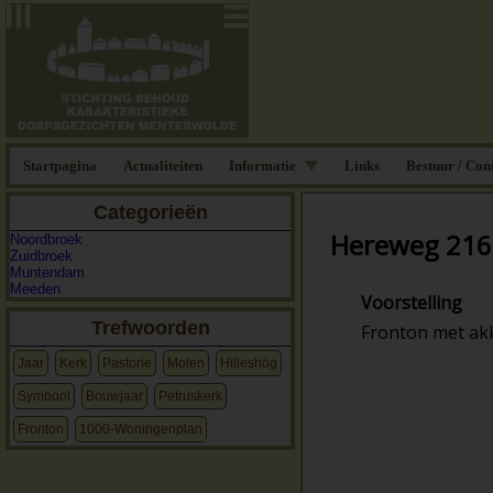
Startpagina
Actualiteiten
Informatie
Links
Bestuur / Con
Categorieën
Hereweg 216
Noordbroek
Zuidbroek
Muntendam
Meeden
Voorstelling
Trefwoorden
Fronton met ak
Jaar
Kerk
Pastorie
Molen
Hilleshög
Symbool
Bouwjaar
Petruskerk
Fronton
1000-Woningenplan