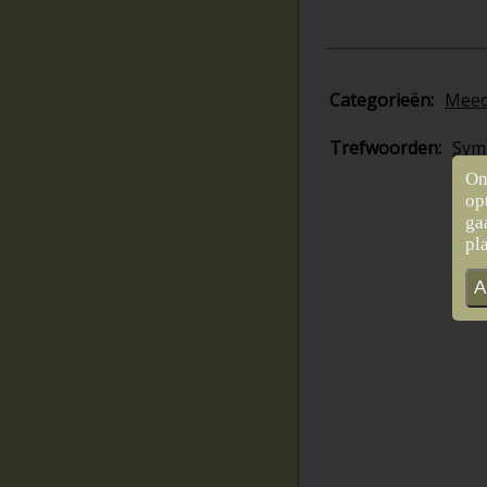
Categorieën:
Mee
Trefwoorden:
Sym
On
op
ga
pl
A