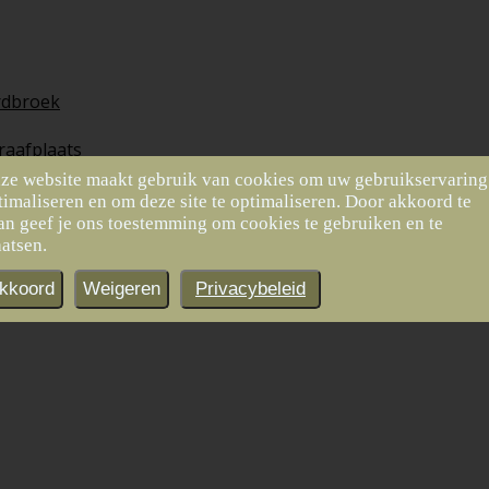
dbroek
raafplaats
ze website maakt gebruik van cookies om uw gebruikservaring
timaliseren en om deze site te optimaliseren. Door akkoord te
Volgende
Vorige
an geef je ons toestemming om cookies te gebruiken en te
aatsen.
Paardekastanjes
Treurberk
kkoord
Weigeren
Privacybeleid