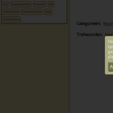
Es
Begraafplaats
Populier
Eik
Petruskerk
Pruimenboom
Wilg
Lindeboom
Categorieën:
Noor
Trefwoorden:
Beg
On
op
ga
pl
A