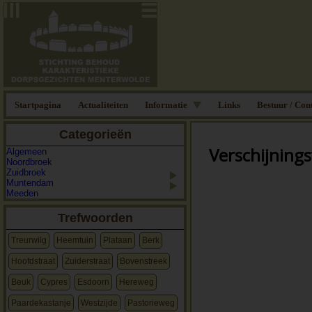
Startpagina
Actualiteiten
Informatie
Links
Bestuur / Con
Categorieën
Verschijning
Algemeen
Noordbroek
Zuidbroek
Muntendam
Meeden
Trefwoorden
Treurwilg
Heemtuin
Plataan
Berk
Hoofdstraat
Zuiderstraat
Bovenstreek
Beuk
Cypres
Esdoorn
Hereweg
Paardekastanje
Westzijde
Pastorieweg