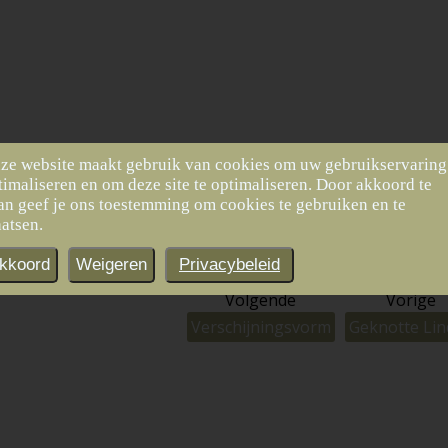
ze website maakt gebruik van cookies om uw gebruikservaring
timaliseren en om deze site te optimaliseren. Door akkoord te
dbroek
an geef je ons toestemming om cookies te gebruiken en te
aatsen.
k
kkoord
Weigeren
Privacybeleid
Volgende
Vorige
Verschijningsvorm
Geknotte Li