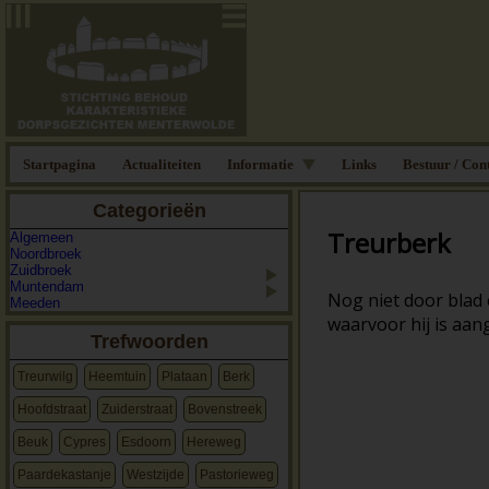
Startpagina
Actualiteiten
Informatie
Links
Bestuur / Con
Categorieën
Treurberk
Algemeen
Noordbroek
Zuidbroek
Muntendam
Nog niet door blad e
Meeden
waarvoor hij is aan
Trefwoorden
Treurwilg
Heemtuin
Plataan
Berk
Hoofdstraat
Zuiderstraat
Bovenstreek
Beuk
Cypres
Esdoorn
Hereweg
Paardekastanje
Westzijde
Pastorieweg