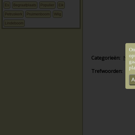
Es
Begraafplaats
Populier
Eik
Petruskerk
Pruimenboom
Wilg
Lindeboom
On
op
Categorieën:
Noor
ga
pl
Trefwoorden:
Ber
A