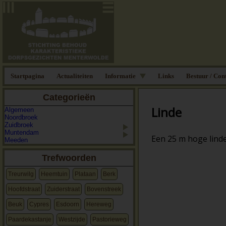
Startpagina
Actualiteiten
Informatie
Links
Bestuur / Con
Categorieën
Linde
Algemeen
Noordbroek
Zuidbroek
Muntendam
Een 25
m hoge linde
Meeden
Trefwoorden
Treurwilg
Heemtuin
Plataan
Berk
Hoofdstraat
Zuiderstraat
Bovenstreek
Beuk
Cypres
Esdoorn
Hereweg
Paardekastanje
Westzijde
Pastorieweg