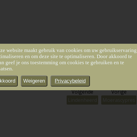
ze website maakt gebruik van cookies om uw gebruikservaring
timaliseren en om deze site te optimaliseren. Door akkoord te
den
an geef je ons toestemming om cookies te gebruiken en te
aatsen.
deboom
kkoord
Weigeren
Privacybeleid
Volgende
Vorige
Lindenheerd
Moerascypres