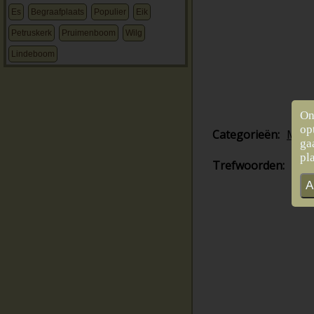
Es
Begraafplaats
Populier
Eik
Petruskerk
Pruimenboom
Wilg
Lindeboom
On
op
Categorieën:
Mee
ga
pl
Trefwoorden:
Lin
A