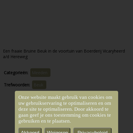
Een fraaie Bruine Beuk in de voortuin van Boerderij Vicaryheerd
a/d Hereweg
Categorieën:
Meeden
Trefwoorden:
Beuk
Onze website maakt gebruik van cookies om
Volgende
uw gebruikservaring te optimaliseren en om
deze site te optimaliseren. Door akkoord te
Lindebomen
gaan geef je ons toestemming om cookies te
Vorige
gebruiken en te plaatsen.
Knotlindes
Akkoord
Weigeren
Privacybeleid