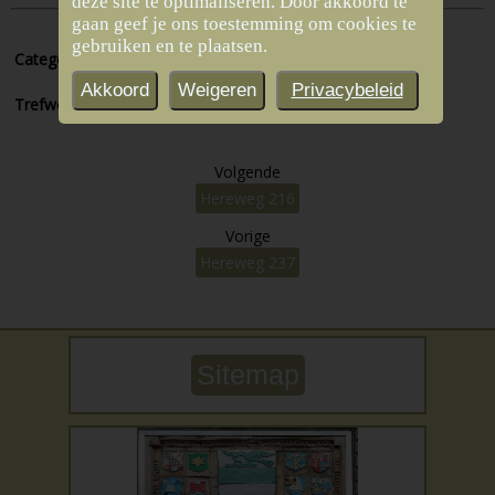
deze site te optimaliseren. Door akkoord te
gaan geef je ons toestemming om cookies te
gebruiken en te plaatsen.
Categorieën:
Meeden
Akkoord
Weigeren
Privacybeleid
Trefwoorden:
Boerderij
Volgende
Hereweg 216
Vorige
Hereweg 237
Sitemap