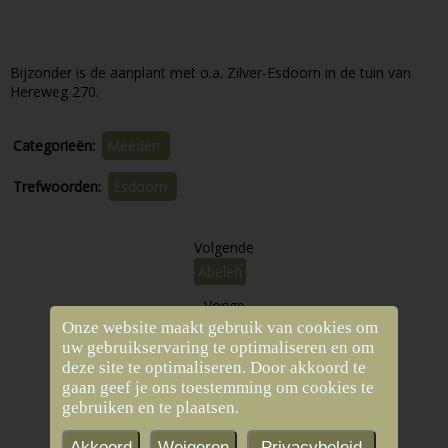
Bijzonder is de aanplant met o.a. Zilver-Esdoorn in de tuin van
Hereweg 270.
Categorieën:
Meeden
Trefwoorden:
Esdoorn
Volgende
Abelen
Vorige
Onze website maakt gebruik van cookies om
Populier aan de Hellingwal
uw gebruikservaring te optimaliseren en om
deze site te optimaliseren. Door akkoord te
gaan geef je ons toestemming om cookies te
gebruiken en te plaatsen.
Akkoord
Weigeren
Privacybeleid