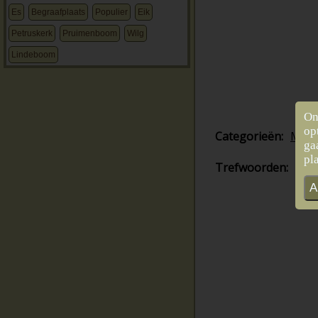
Es
Begraafplaats
Populier
Eik
Petruskerk
Pruimenboom
Wilg
Lindeboom
On
op
Categorieën:
Mun
ga
pl
Trefwoorden:
Hee
A