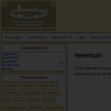
Startpagina
Actualiteiten
Informatie
Links
Bestuur / Con
Categorieën
Heemtuin
Algemeen
Noordbroek
Zuidbroek
Muntendam
In de Heemtuin va
Meeden
exoten als o.a. de
Trefwoorden
Treurwilg
Heemtuin
Plataan
Berk
Hoofdstraat
Zuiderstraat
Bovenstreek
Beuk
Cypres
Esdoorn
Hereweg
Paardekastanje
Westzijde
Pastorieweg