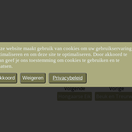
ze website maakt gebruik van cookies om uw gebruikservaring
timaliseren en om deze site te optimaliseren. Door akkoord te
tendam
an geef je ons toestemming om cookies te gebruiken en te
aatsen.
mtuin
kkoord
Weigeren
Privacybeleid
Volgende
Vorige
Hongaarse Eik
Beuk en Treurw